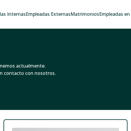
as Internas
Empleadas Externas
Matrimonios
Empleadas en e
ponemos actualmente.
en contacto con nosotros.