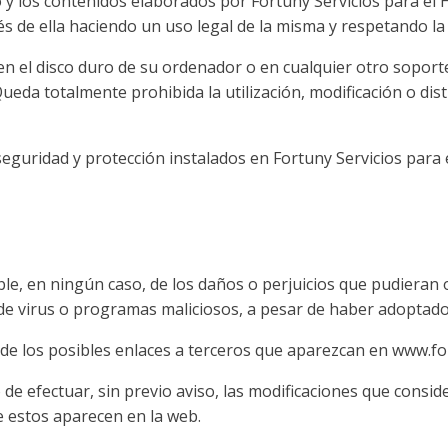
 y los contenidos elaborados por Fortuny Servicios para el H
 de ella haciendo un uso legal de la misma y respetando la 
 en el disco duro de su ordenador o en cualquier otro soport
ueda totalmente prohibida la utilización, modificación o dis
eguridad y protección instalados en Fortuny Servicios para 
le, en ningún caso, de los daños o perjuicios que pudieran oc
n de virus o programas maliciosos, a pesar de haber adoptado
a de los posibles enlaces a terceros que aparezcan en www.fo
o de efectuar, sin previo aviso, las modificaciones que cons
e estos aparecen en la web.