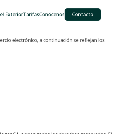
609 587 889
911 887 226
639 560 067
l Exterior
Tarifas
Conócenos
Contacto
ercio electrónico, a continuación se reflejan los