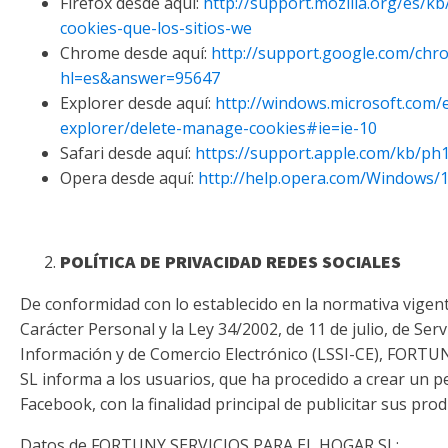
Firefox desde aquí:
http://support.mozilla.org/es/kb/
cookies-que-los-sitios-we
Chrome desde aquí:
http://support.google.com/chr
hl=es&answer=95647
Explorer desde aquí:
http://windows.microsoft.com/e
explorer/delete-manage-cookies#ie=ie-10
Safari desde aquí:
https://support.apple.com/kb/ph
Opera desde aquí:
http://help.opera.com/Windows/1
POLÍTICA DE PRIVACIDAD REDES SOCIALES
De conformidad con lo establecido en la normativa vigen
Carácter Personal y la Ley 34/2002, de 11 de julio, de Serv
Información y de Comercio Electrónico (LSSI-CE), FOR
SL informa a los usuarios, que ha procedido a crear un per
Facebook, con la finalidad principal de publicitar sus prod
Datos de FORTUNY SERVICIOS PARA EL HOGAR SL: