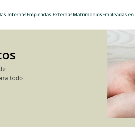
as Internas
Empleadas Externas
Matrimonios
Empleadas en e
cos
 de
ara todo