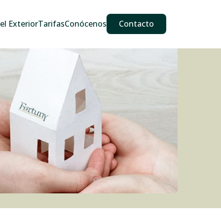
609 587 889
911 887 226
639 560 067
l Exterior
Tarifas
Conócenos
Contacto