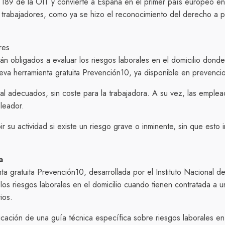
189 de la OIT y convierte a España en el primer país europeo en 
 trabajadores, como ya se hizo el reconocimiento del derecho a
res
n obligados a evaluar los riesgos laborales en el domicilio donde
ueva herramienta gratuita Prevención10, ya disponible en prevenci
 adecuados, sin coste para la trabajadora. A su vez, las empleada
leador.
ir su actividad si existe un riesgo grave o inminente, sin que est
a
a gratuita Prevención10, desarrollada por el Instituto Nacional d
ar los riesgos laborales en el domicilio cuando tienen contratada a
ios.
icación de una guía técnica específica sobre riesgos laborales en