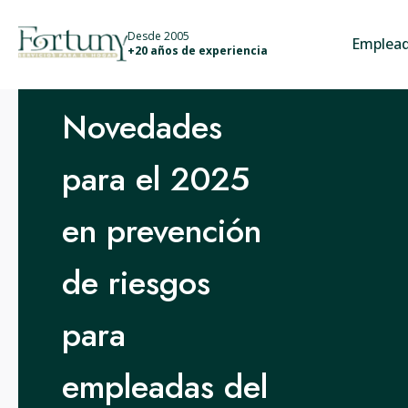
info@fortunyservicios.es
Desde 2005
Emplead
+20 años de experiencia
Novedades
para el 2025
en prevención
de riesgos
para
empleadas del