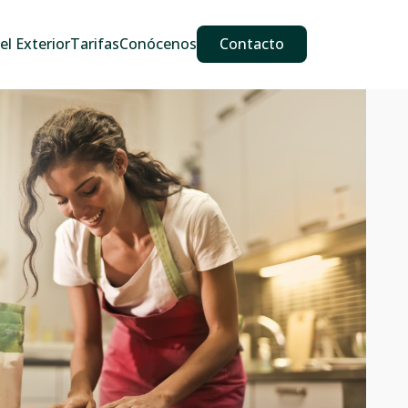
609 587 889
911 887 226
639 560 067
l Exterior
Tarifas
Conócenos
Contacto