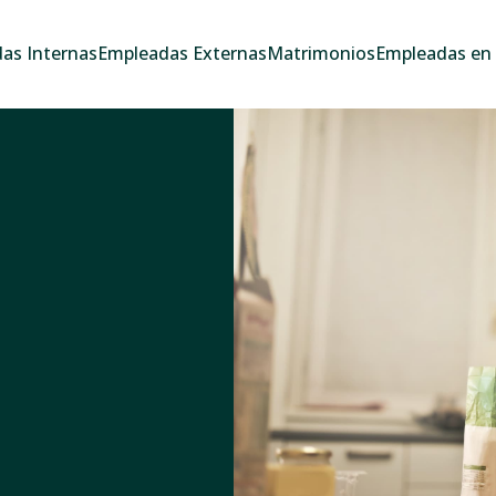
as Internas
Empleadas Externas
Matrimonios
Empleadas en e