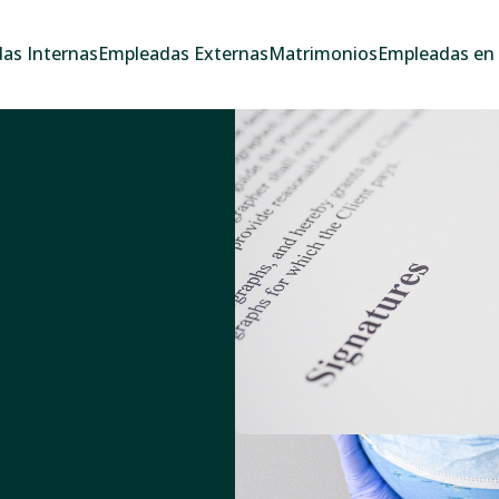
as Internas
Empleadas Externas
Matrimonios
Empleadas en e