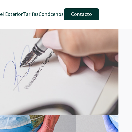
609 587 889
911 887 226
639 560 067
l Exterior
Tarifas
Conócenos
Contacto