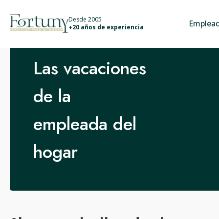
info@fortunyservicios.es
Desde 2005
Emplead
+20 años de experiencia
Las vacaciones
de la
empleada del
hogar