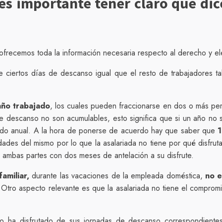
es importante tener claro qué dice
ofrecemos toda la información necesaria respecto al derecho y e
 ciertos días de descanso igual que el resto de trabajadores t
año trabajado
, los cuales pueden fraccionarse en dos o más pe
descanso no son acumulables, esto significa que si un año no se 
íodo anual. A la hora de ponerse de acuerdo hay que saber que
1
dades del mismo por lo que la asalariada no tiene por qué disfru
ambas partes con dos meses de antelación a su disfrute.
amiliar,
durante las vacaciones de la empleada doméstica,
no e
 Otro aspecto relevante es que la asalariada no tiene el compromi
 no ha disfrutado de sus jornadas de descanso correspondien