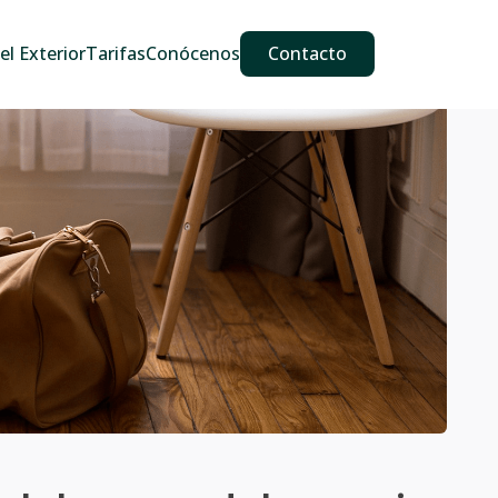
609 587 889
911 887 226
639 560 067
l Exterior
Tarifas
Conócenos
Contacto