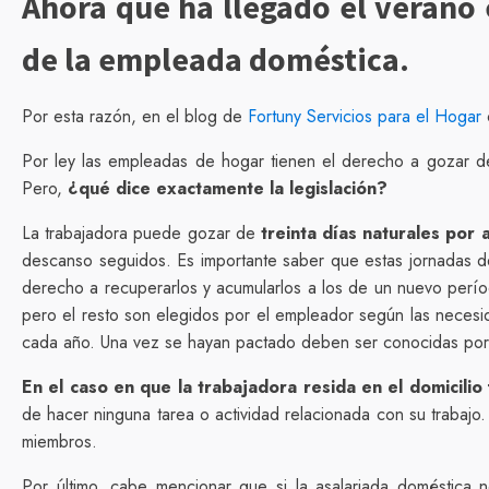
Ahora que ha llegado el verano 
de la empleada doméstica.
Por esta razón, en el blog de
Fortuny Servicios para el Hogar
Por ley las empleadas de hogar tienen el derecho a gozar de
Pero,
¿qué dice exactamente la legislación?
La trabajadora puede gozar de
treinta días naturales por 
descanso seguidos. Es importante saber que estas jornadas de 
derecho a recuperarlos y acumularlos a los de un nuevo per
pero el resto son elegidos por el empleador según las necesi
cada año. Una vez se hayan pactado deben ser conocidas por 
En el caso en que la trabajadora resida en el domicilio f
de hacer ninguna tarea o actividad relacionada con su trabajo.
miembros.
Por último, cabe mencionar que si la asalariada doméstica