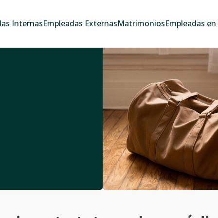
as Internas
Empleadas Externas
Matrimonios
Empleadas en e