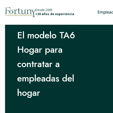
info@fortunyservicios.es
Desde 2005
Emplead
+20 años de experiencia
El modelo TA6
Hogar para
contratar a
empleadas del
hogar