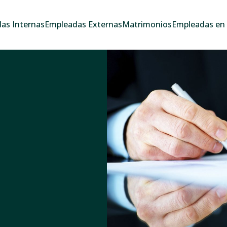
as Internas
Empleadas Externas
Matrimonios
Empleadas en e