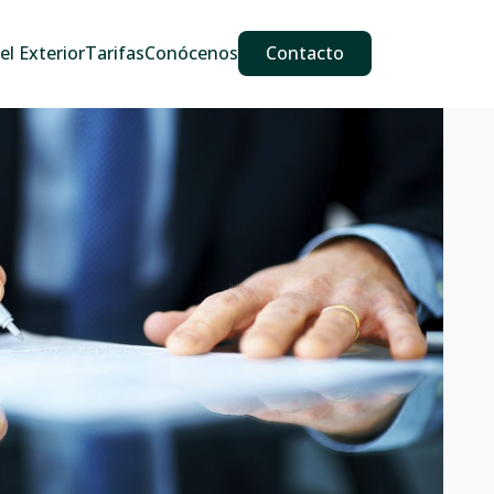
609 587 889
911 887 226
639 560 067
l Exterior
Tarifas
Conócenos
Contacto