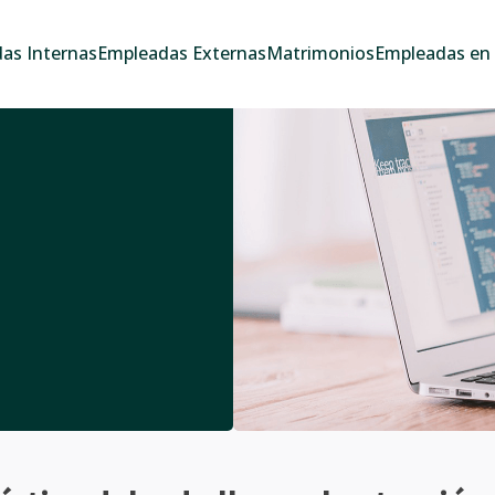
as Internas
Empleadas Externas
Matrimonios
Empleadas en e