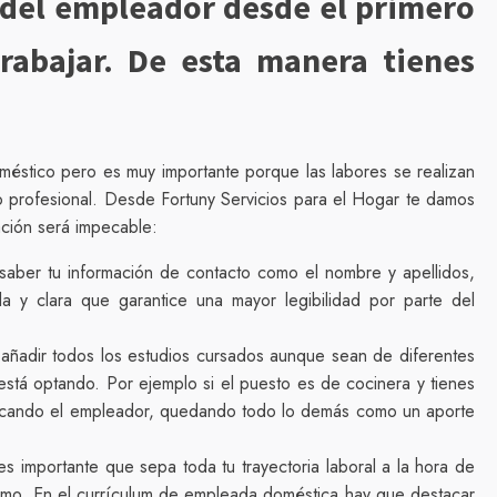
 del empleador desde el primero
rabajar. De esta manera tienes
méstico pero es muy importante porque las labores se realizan
o profesional. Desde Fortuny Servicios para el Hogar te damos
ación será impecable:
l saber tu información de contacto como el nombre y apellidos,
la y clara que garantice una mayor legibilidad por parte del
añadir todos los estudios cursados aunque sean de diferentes
está optando. Por ejemplo si el puesto es de cocinera y tienes
 buscando el empleador, quedando todo lo demás como un aporte
s importante que sepa toda tu trayectoria laboral a la hora de
ismo. En el currículum de empleada doméstica hay que destacar