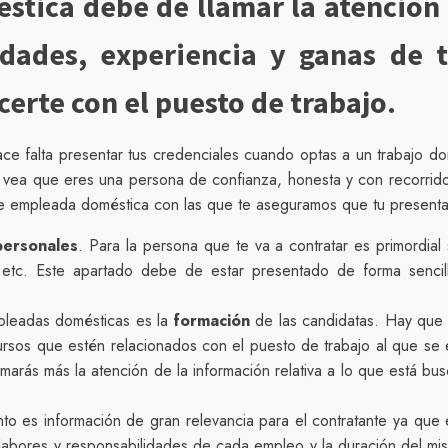
stica debe de llamar la atención
dades, experiencia y ganas de t
erte con el puesto de trabajo.
ce falta presentar tus credenciales cuando optas a un trabajo do
e vea que eres una persona de confianza, honesta y con recorrid
 de empleada doméstica con las que te aseguramos que tu present
personales
. Para la persona que te va a contratar es primordia
a, etc. Este apartado debe de estar presentado de forma sencil
mpleadas domésticas es la
formación
de las candidatas. Hay que 
cursos que estén relacionados con el puesto de trabajo al que se 
amarás más la atención de la información relativa a lo que está
o es información de gran relevancia para el contratante ya que e
s labores y responsabilidades de cada empleo y la duración del m