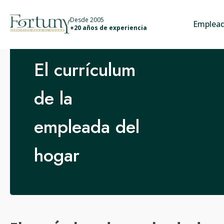
info@fortunyservicios.es
Desde 2005
Emplead
+20 años de experiencia
El currículum
de la
empleada del
hogar