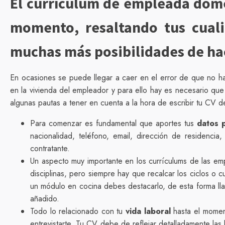
El currículum de empleada domé
momento, resaltando tus cuali
muchas más posibilidades de hac
En ocasiones se puede llegar a caer en el error de que no ha
en la vivienda del empleador y para ello hay es necesario qu
algunas pautas a tener en cuenta a la hora de escribir tu CV
Para comenzar es fundamental que aportes tus
datos 
nacionalidad, teléfono, email, dirección de residenci
contratante.
Un aspecto muy importante en los currículums de las e
disciplinas, pero siempre hay que recalcar los ciclos o 
un módulo en cocina debes destacarlo, de esta forma ll
añadido.
Todo lo relacionado con tu
vida laboral
hasta el moment
entrevistarte. Tu CV debe de reflejar detalladamente la