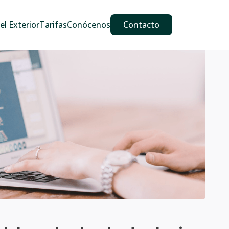
609 587 889
911 887 226
639 560 067
l Exterior
Tarifas
Conócenos
Contacto