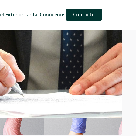
609 587 889
911 887 226
639 560 067
l Exterior
Tarifas
Conócenos
Contacto