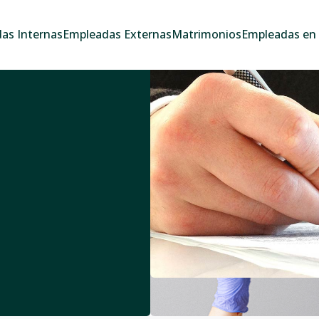
as Internas
Empleadas Externas
Matrimonios
Empleadas en e