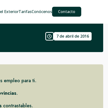
609 587 889
911 887 226
639 560 067
l Exterior
Tarifas
Conócenos
Contacto
7 de abril de 2016
 empleo para ti.
ovincias
.
s
contrastables.