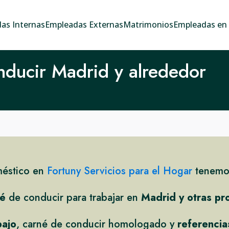
as Internas
Empleadas Externas
Matrimonios
Empleadas en e
nducir Madrid y alrededor
méstico en
Fortuny Servicios para el Hogar
tenemos
né
de conducir para trabajar en
Madrid y otras pr
bajo
, carné de conducir homologado y
referencia