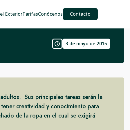
609 587 889
911 887 226
639 560 067
l Exterior
Tarifas
Conócenos
Contacto
3 de mayo de 2015
adultos. Sus principales tareas serán la
 tener creatividad y conocimiento para
ado de la ropa en el cual se exigirá