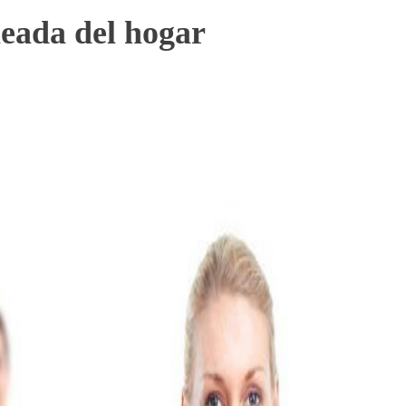
eada del hogar