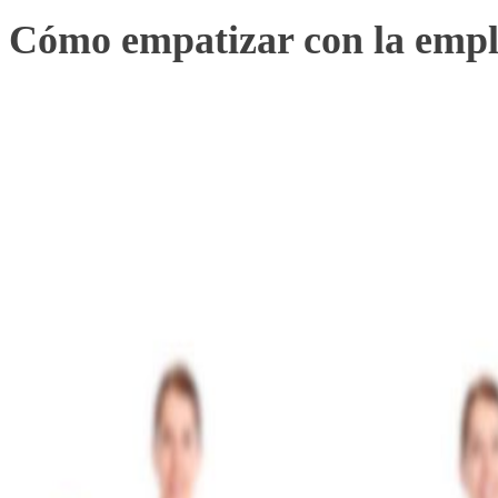
Cómo empatizar con la empl